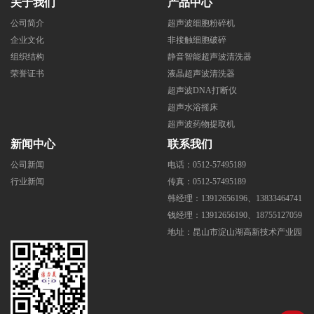
关于我们
产品中心
公司简介
超声波细胞粉碎机
企业文化
非接触细胞破碎
组织结构
静音智能超声波清洗器
荣誉证书
液晶超声波清洗器
超声波DNA打断仪
超声水浴摇床
超声波药物提取机
新闻中心
联系我们
公司新闻
电话：0512-57495189
行业新闻
传真：0512-57495189
韩经理：13912656196、13833464741
钱经理：13912656190、18755127059
地址：昆山市淀山湖高新技术产业园